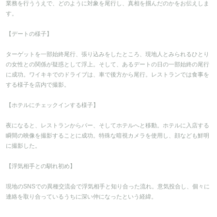
業務を行ううえで、どのように対象を尾行し、真相を掴んだのかをお伝えしま
す。
【デートの様子】
ターゲットを一部始終尾行、張り込みをしたところ、現地人とみられるひとり
の女性との関係が疑惑として浮上。そして、あるデートの日の一部始終の尾行
に成功。ワイキキでのドライブは、車で後方から尾行。レストランでは食事を
する様子を店内で撮影。
【ホテルにチェックインする様子】
夜になると、レストランからバー、そしてホテルへと移動。ホテルに入店する
瞬間の映像を撮影することに成功。特殊な暗視カメラを使用し、顔なども鮮明
に撮影した。
【浮気相手との馴れ初め】
現地のSNSでの異種交流会で浮気相手と知り合った流れ。意気投合し、個々に
連絡を取り合っているうちに深い仲になったという経緯。