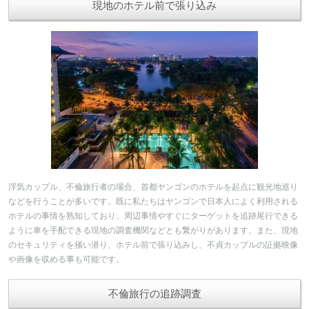
現地のホテル前で張り込み
浮気カップル、不倫旅行者の場合、首都ヤンゴンのホテルを起点に観光地巡り
などを行うことが多いです。既に私たちはヤンゴンで日本人によく利用される
ホテルの事情を熟知しており、周辺事情やすぐにターゲットを追跡尾行できる
ように車を手配できる現地の調査機関などとも繋がりがあります。また、現地
のセキュリティを掻い潜り、ホテル前で張り込みし、不貞カップルの証拠映像
や画像を収める事も可能です。
不倫旅行の追跡調査